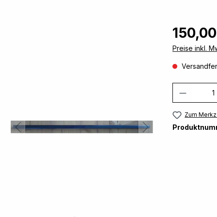
150,00
Preise inkl. 
Versandfert
Produkt
Zum Merkze
Produktnum