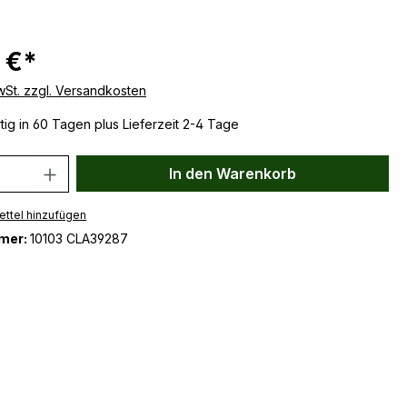
 €*
MwSt. zzgl. Versandkosten
ig in 60 Tagen plus Lieferzeit 2-4 Tage
 Anzahl: Gib den gewünschten Wert ein 
In den Warenkorb
ttel hinzufügen
mer:
10103 CLA39287