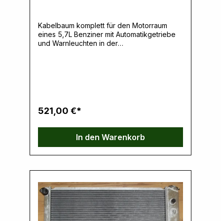
Kabelbaum komplett für den Motorraum
eines 5,7L Benziner mit Automatikgetriebe
und Warnleuchten in der
Instrumententafel. Nur auf Anfrage!
Hersteller: American Autowire, Inc., 150
Heller Place, 08031 Bellmawr, NJ, USA,
www.americanautowire.comVerantwortliche
Person: Ernst Klein, Neulandstrasse 15A,
49328 Melle, info@k30parts.com
521,00 €*
In den Warenkorb