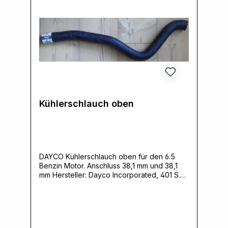
Kühlerschlauch oben
DAYCO Kühlerschlauch oben für den 6.5
Benzin Motor. Anschluss 38,1 mm und 38,1
mm Hersteller: Dayco Incorporated, 401 S.
Old Woodward Avenue Suite 308, 48009
Birmingham, MI, USA,
www.dayco.comVerantwortliche Person:
Ernst Klein, Neulandstrasse 15A, 49328
Melle, info@k30parts.com