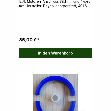
5.7L Motoren. Anschluss 38,1 mm und 44,45
mm Hersteller: Dayco Incorporated, 401 S.
Old Woodward Avenue Suite 308, 48009
Birmingham, MI, USA,
www.dayco.comVerantwortliche Person:
Ernst Klein, Neulandstrasse 15A, 49328
Melle, info@k30parts.com
35,00 €*
In den Warenkorb