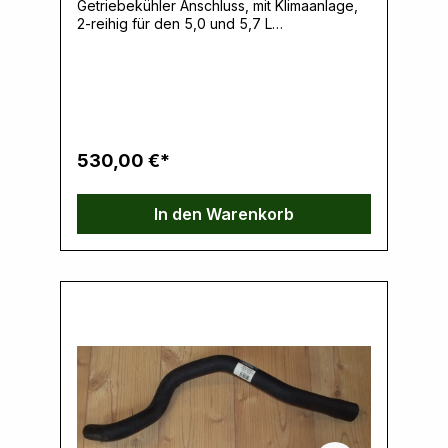
Getriebekühler Anschluss, mit Klimaanlage,
2-reihig für den 5,0 und 5,7 L
Motor.Netzmasse: Breite: 71,76 cm Höhe:
48,74 cm Tiefe: 3,18 cm Sperrgut!
Hersteller: Liland Global, 220 E 2nd St. East,
13057 Syracuse, NY, USA,
www.lilandglobal.comVerantwortliche
Person: Ernst Klein, Neulandstrasse 15A,
49328 Melle, info@k30parts.com
530,00 €*
In den Warenkorb