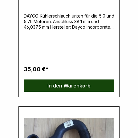
DAYCO Kühlerschlauch unten für die 5.0 und
5.7L Motoren. Anschluss 38,1 mm und
46,0375 mm Hersteller: Dayco Incorporated,
401 S. Old Woodward Avenue Suite 308,
48009 Birmingham, MI, USA,
www.dayco.comVerantwortliche Person:
Ernst Klein, Neulandstrasse 15A, 49328
Melle, info@k30parts.com
35,00 €*
In den Warenkorb