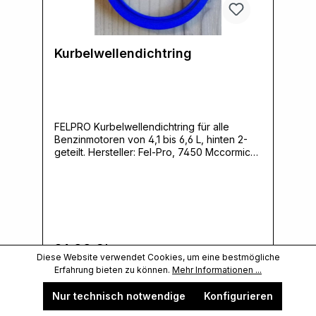
Kurbelwellendichtring
FELPRO Kurbelwellendichtring für alle
Benzinmotoren von 4,1 bis 6,6 L, hinten 2-
geteilt. Hersteller: Fel-Pro, 7450 Mccormick
Boulevard, 60076 Skokie, IL, USA,
www.felpro.comVerantwortliche Person:
Ernst Klein, Neulandstrasse 15A, 49328
Melle, info@k30parts.com
24,00 €*
Diese Website verwendet Cookies, um eine bestmögliche
Erfahrung bieten zu können.
Mehr Informationen ...
In den Warenkorb
Nur technisch notwendige
Konfigurieren