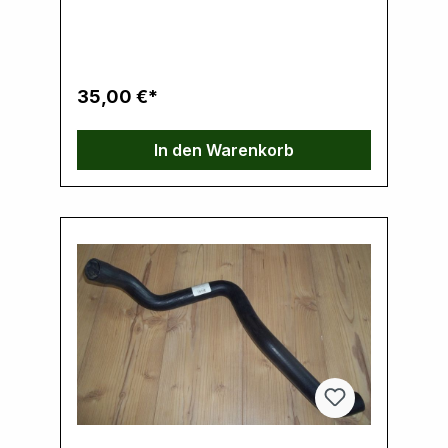
www.dayco.comVerantwortliche Person:
Ernst Klein, Neulandstrasse 15A, 49328
Melle, info@k30parts.com
35,00 €*
In den Warenkorb