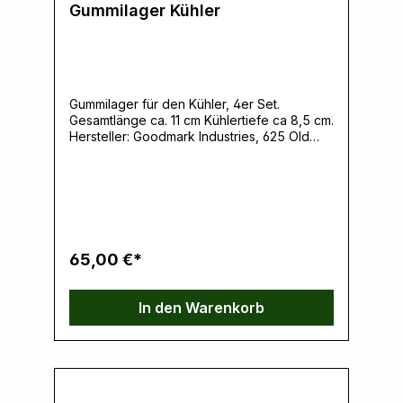
Gummilager Kühler
Gummilager für den Kühler, 4er Set.
Gesamtlänge ca. 11 cm Kühlertiefe ca 8,5 cm.
Hersteller: Goodmark Industries, 625 Old
Norcross Rd Ste E, 30046 Lawrenceville,
GA, USA,
www.goodmarkindustries.comVerantwortlich
e Person: Ernst Klein, Neulandstrasse 15A,
49328 Melle, info@k30parts.com
65,00 €*
In den Warenkorb