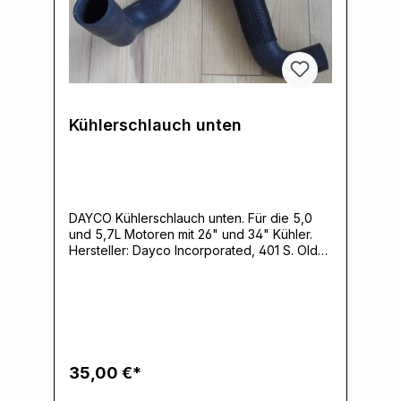
Kühlerschlauch unten
DAYCO Kühlerschlauch unten. Für die 5,0
und 5,7L Motoren mit 26" und 34" Kühler.
Hersteller: Dayco Incorporated, 401 S. Old
Woodward Avenue Suite 308, 48009
Birmingham, MI, USA,
www.dayco.comVerantwortliche Person:
Ernst Klein, Neulandstrasse 15A, 49328
Melle, info@k30parts.com
35,00 €*