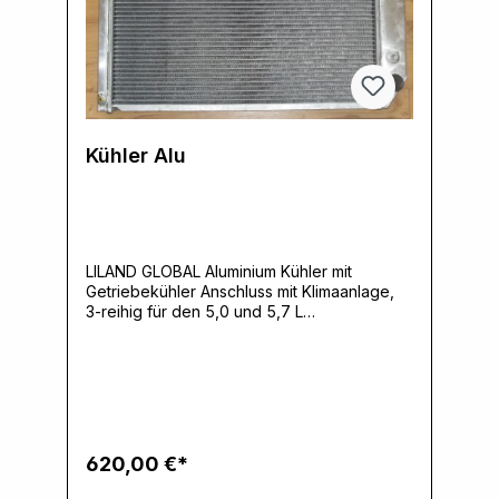
Kühler Alu
LILAND GLOBAL Aluminium Kühler mit
Getriebekühler Anschluss mit Klimaanlage,
3-reihig für den 5,0 und 5,7 L
Motor.Netzmasse: Breite: 71,76 cm Höhe:
48,74 cm Tiefe: 3,18 cm Hersteller: Liland
Global, 220 E 2nd St. East, 13057 Syracuse,
NY, USA,
www.lilandglobal.comVerantwortliche
Person: Ernst Klein, Neulandstrasse 15A,
49328 Melle, info@k30parts.com
620,00 €*