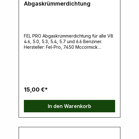
Abgaskrümmerdichtung
FEL PRO Abgaskrümmerdichtung für alle V8
4.6, 5.0, 5.3, 5.4, 5.7 und 6.6 Benziner.
Hersteller: Fel-Pro, 7450 Mccormick
Boulevard, 60076 Skokie, IL, USA,
www.felpro.comVerantwortliche Person:
Ernst Klein, Neulandstrasse 15A, 49328
Melle, info@k30parts.com
15,00 €*
In den Warenkorb