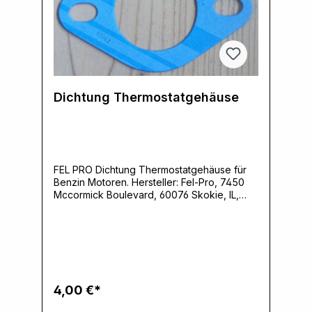
Dichtung Thermostatgehäuse
FEL PRO Dichtung Thermostatgehäuse für
Benzin Motoren. Hersteller: Fel-Pro, 7450
Mccormick Boulevard, 60076 Skokie, IL,
USA, www.felpro.comVerantwortliche
Person: Ernst Klein, Neulandstrasse 15A,
49328 Melle, info@k30parts.com
4,00 €*