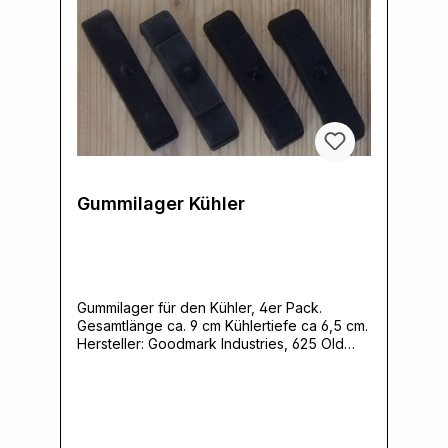
Gummilager Kühler
Gummilager für den Kühler, 4er Pack.
Gesamtlänge ca. 9 cm Kühlertiefe ca 6,5 cm.
Hersteller: Goodmark Industries, 625 Old
Norcross Rd Ste E, 30046 Lawrenceville,
GA, USA,
www.goodmarkindustries.comVerantwortlich
e Person: Ernst Klein, Neulandstrasse 15A,
49328 Melle, info@k30parts.com