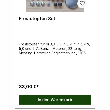
Froststopfen Set
Froststopfen für di 3,3; 3,8; 4,3; 4,4; 4,6; 4,9;
5,0 und 5,7L Benzin Motoren, 22-teilig,
Messing. Hersteller: Enginetech Inc., 1205 W
Crosby Road, 75006 Carrollton, TX, USA,
www.enginetechcatalog.comVerantwortliche
Person: Ernst Klein, Neulandstrasse 15A,
49328 Melle, info@k30parts.com
33,00 €*
In den Warenkorb