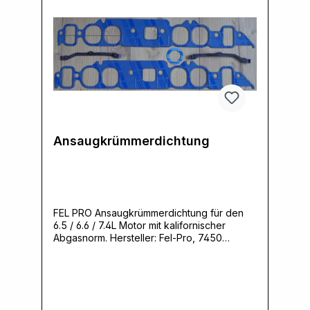
Ansaugkrümmerdichtung
FEL PRO Ansaugkrümmerdichtung für den
6.5 / 6.6 / 7.4L Motor mit kalifornischer
Abgasnorm. Hersteller: Fel-Pro, 7450
Mccormick Boulevard, 60076 Skokie, IL,
USA, www.felpro.comVerantwortliche
Person: Ernst Klein, Neulandstrasse 15A,
49328 Melle, info@k30parts.com