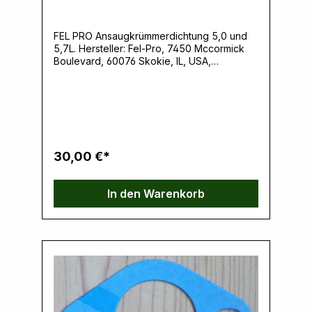
FEL PRO Ansaugkrümmerdichtung 5,0 und
5,7L. Hersteller: Fel-Pro, 7450 Mccormick
Boulevard, 60076 Skokie, IL, USA,
www.felpro.comVerantwortliche Person:
Ernst Klein, Neulandstrasse 15A, 49328
Melle, info@k30parts.com
30,00 €*
In den Warenkorb