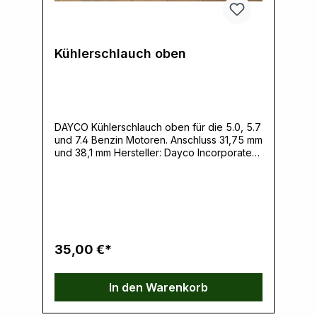
Kühlerschlauch oben
DAYCO Kühlerschlauch oben für die 5.0, 5.7
und 7.4 Benzin Motoren. Anschluss 31,75 mm
und 38,1 mm Hersteller: Dayco Incorporated,
401 S. Old Woodward Avenue Suite 308,
48009 Birmingham, MI, USA,
www.dayco.comVerantwortliche Person:
Ernst Klein, Neulandstrasse 15A, 49328
Melle, info@k30parts.com
35,00 €*
In den Warenkorb