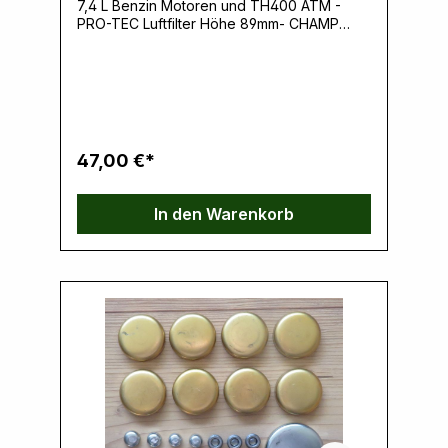
7,4 L Benzin Motoren und TH400 ATM -
PRO-TEC Luftfilter Höhe 89mm- CHAMP
Ölfilter Länge 132mm - CHAMP Getriebefilter
TH400 - DORMAN Öl-Ablassschraube
Motorölwanne Hersteller: WIX Filters, 1 Wix
Way, 28054 Gastonia, NC, USA,
www.wixfilters.comHersteller: Champion
Laboratories Inc, 200 S 4th Street, 62806
Albion, IL, USA,
47,00 €*
www.champlabs.comHersteller: Dorman
Products Inc., 3400 E Walnut St., 18915
Colmar, PA, USA,
In den Warenkorb
www.dormanproducts.comVerantwortliche
Person: Ernst Klein, Neulandstrasse 15A,
49328 Melle, info@k30parts.com