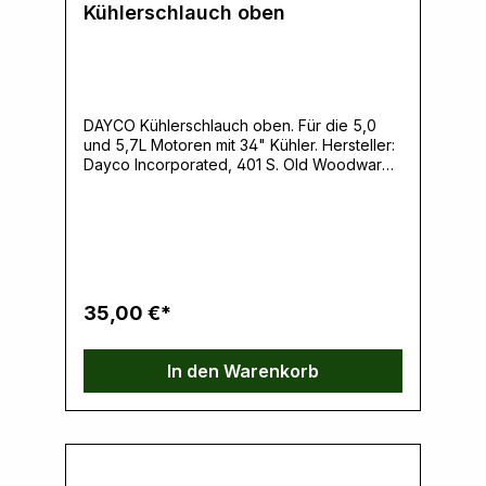
Kühlerschlauch oben
DAYCO Kühlerschlauch oben. Für die 5,0
und 5,7L Motoren mit 34" Kühler. Hersteller:
Dayco Incorporated, 401 S. Old Woodward
Avenue Suite 308, 48009 Birmingham, MI,
USA, www.dayco.comVerantwortliche
Person: Ernst Klein, Neulandstrasse 15A,
49328 Melle, info@k30parts.com
35,00 €*
In den Warenkorb