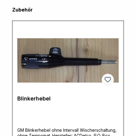
Produktgalerie überspringen
Zubehör
Blinkerhebel
GM Blinkerhebel ohne Intervall Wischerschaltung,
ohne Tempomat. Hersteller: ACDelco, P.O. Box