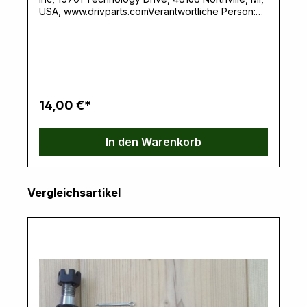
USA, www.drivparts.comVerantwortliche Person:
Ernst Klein, Neulandstrasse 15A, 49328 Melle,
info@k30parts.com
14,00 €*
In den Warenkorb
Produktgalerie überspringen
Vergleichsartikel