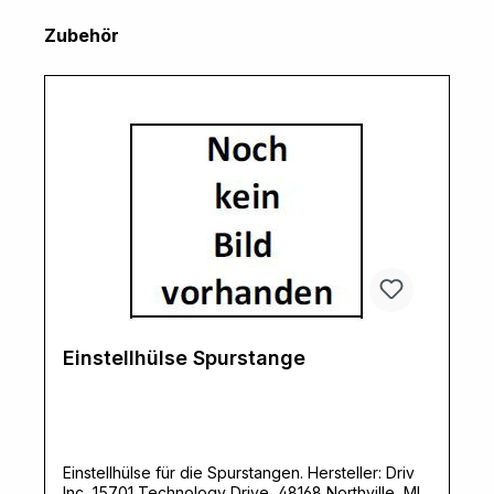
Produktgalerie überspringen
Zubehör
Einstellhülse Spurstange
Einstellhülse für die Spurstangen. Hersteller: Driv
Inc, 15701 Technology Drive, 48168 Northville, MI,