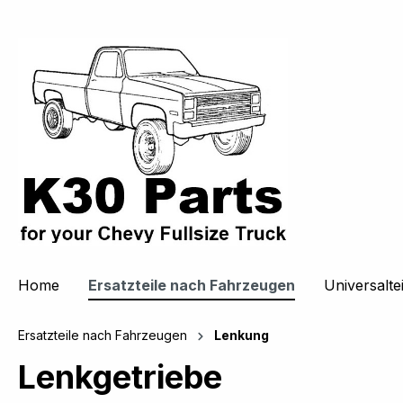
springen
Zur Hauptnavigation springen
Home
Ersatzteile nach Fahrzeugen
Universaltei
Ersatzteile nach Fahrzeugen
Lenkung
Lenkgetriebe