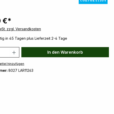
 €*
MwSt. zzgl. Versandkosten
ig in 45 Tagen plus Lieferzeit 2-4 Tage
 Anzahl: Gib den gewünschten Wert ein 
In den Warenkorb
ttel hinzufügen
mer:
8027 LAR11263