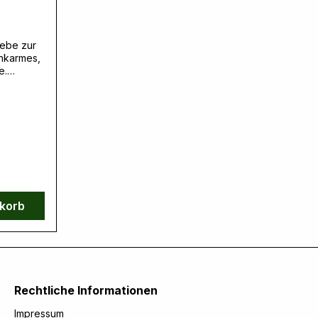
iebe zur
nkarmes,
e.
rporation,
., 55008
A,
Verantwo
 Klein,
, 49328
ts.com
nkorb
Rechtliche Informationen
Impressum