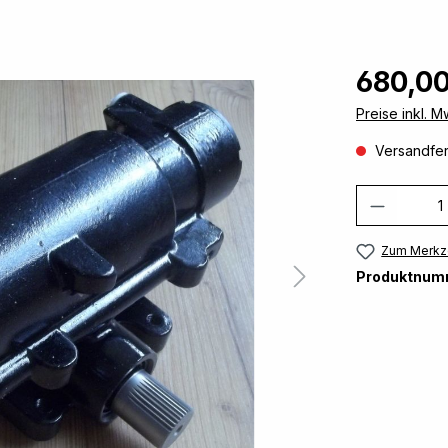
680,00
Preise inkl. 
Versandfert
Produkt
Zum Merkze
Produktnum