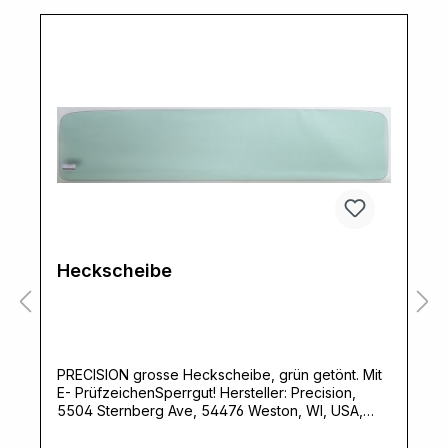
Heckscheibe
PRECISION grosse Heckscheibe, grün getönt. Mit
E- PrüfzeichenSperrgut! Hersteller: Precision,
5504 Sternberg Ave, 54476 Weston, WI, USA,
www.prp.comVerantwortliche Person: Ernst Klein,
Neulandstrasse 15A, 49328 Melle,