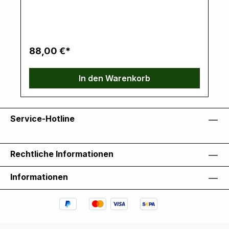
verschiedene! Hersteller: Precision, 5504
Sternberg Ave, 54476 Weston, WI, USA,
www.prp.comVerantwortliche Person: Ernst Klein,
Neulandstrasse 15A, 49328 Melle,
info@k30parts.com
88,00 €*
In den Warenkorb
Service-Hotline
Rechtliche Informationen
Informationen